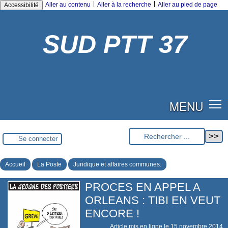
|
|
Aller au contenu
Aller à la recherche
Aller au pied de page
Accessibilité
SUD PTT 37
MENU
Se connecter
Accueil
La Poste
Juridique et affaires communes.
PROCES EN APPEL A
ORLEANS : TIBI EN VEUT
ENCORE !
Article mis en ligne le
15 novembre 2014