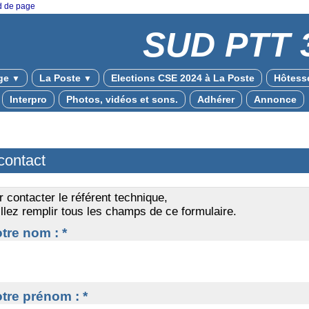
ed de page
SUD PTT 
ge
La Poste
Elections CSE 2024 à La Poste
Hôtesse
▼
▼
Interpro
Photos, vidéos et sons.
Adhérer
Annonce
contact
 contacter le référent technique,
llez remplir tous les champs de ce formulaire.
tre nom : *
tre prénom : *