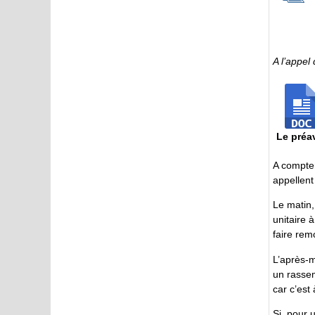
A l’appel
Le préa
A compte
appellent
Le matin,
unitaire 
faire rem
L’après-m
un rasse
car c’es
Si, pour 