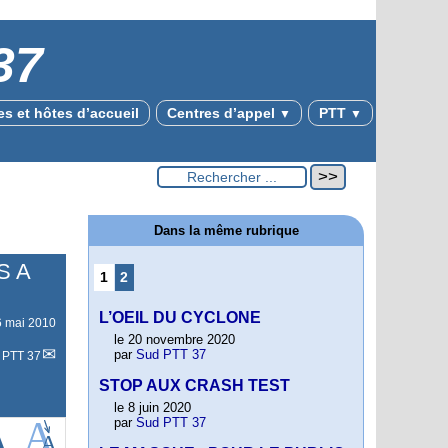
37
s et hôtes d’accueil
Centres d’appel
PTT
▼
▼
Dans la même rubrique
S A
1
2
L’OEIL DU CYCLONE
6 mai 2010
le 20 novembre 2020
par
Sud PTT 37
 PTT 37
STOP AUX CRASH TEST
le 8 juin 2020
par
Sud PTT 37