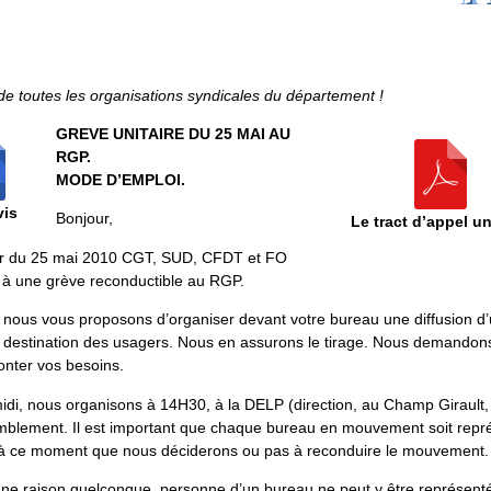
 de toutes les organisations syndicales du département !
GREVE UNITAIRE DU 25 MAI AU
RGP.
MODE D’EMPLOI.
vis
Bonjour,
Le tract d’appel un
r du 25 mai 2010 CGT, SUD, CFDT et FO
 à une grève reconductible au RGP.
 nous vous proposons d’organiser devant votre bureau une diffusion d’
à destination des usagers. Nous en assurons le tirage. Nous demandon
onter vos besoins.
idi, nous organisons à 14H30, à la DELP (direction, au Champ Girault,
mblement. Il est important que chaque bureau en mouvement soit repr
t à ce moment que nous déciderons ou pas à reconduire le mouvement.
une raison quelconque, personne d’un bureau ne peut y être représent