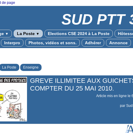
ed de page
SUD PTT 
ge
La Poste
Elections CSE 2024 à La Poste
Hôtesse
▼
▼
Interpro
Photos, vidéos et sons.
Adhérer
Annonce
La Poste
Enseigne
GREVE ILLIMITEE AUX GUICHET
COMPTER DU 25 MAI 2010.
Article mis en ligne le
par
Sud