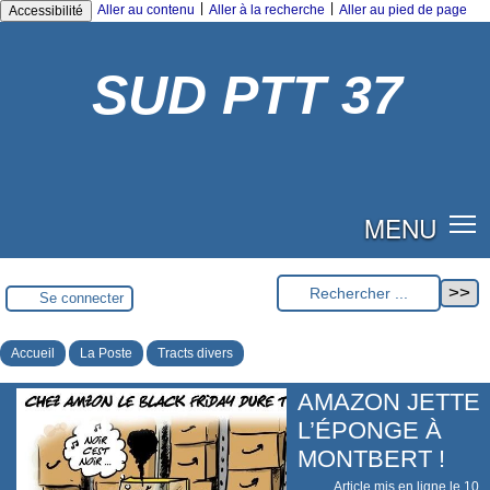
|
|
Aller au contenu
Aller à la recherche
Aller au pied de page
Accessibilité
SUD PTT 37
MENU
Se connecter
Accueil
La Poste
Tracts divers
AMAZON JETTE
L’ÉPONGE À
MONTBERT !
Article mis en ligne le
10