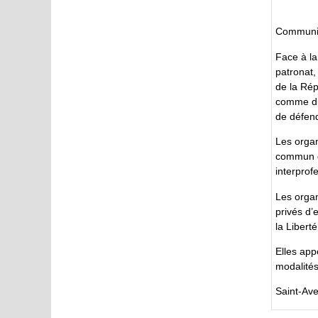
Communiq
Face à la
patronat,
de la Rép
comme du 
de défend
Les organ
commun du
interprofe
Les organi
privés d’
la Liberté
Elles app
modalités
Saint-Ave