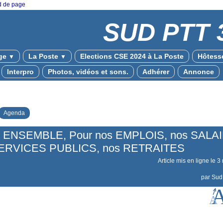
ed de page
SUD PTT 
ge
La Poste
Elections CSE 2024 à La Poste
Hôtesse
▼
▼
Interpro
Photos, vidéos et sons.
Adhérer
Annonce
Agenda
ENSEMBLE, Pour nos EMPLOIS, nos SALA
SERVICES PUBLICS, nos RETRAITES
Article mis en ligne le
3
par
Sud