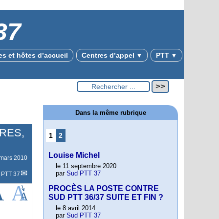
37
s et hôtes d’accueil
Centres d’appel
PTT
▼
▼
Dans la même rubrique
IRES,
1
2
Louise Michel
 mars 2010
le 11 septembre 2020
par
Sud PTT 37
 PTT 37
PROCÈS LA POSTE CONTRE
SUD PTT 36/37 SUITE ET FIN ?
le 8 avril 2014
par
Sud PTT 37