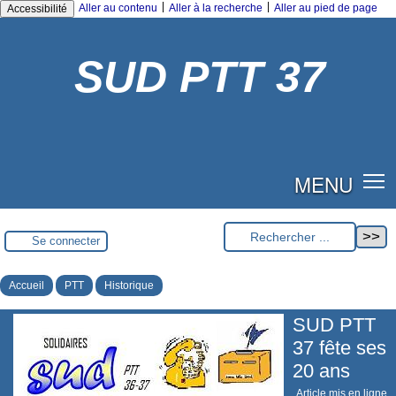
|
|
Aller au contenu
Aller à la recherche
Aller au pied de page
Accessibilité
SUD PTT 37
MENU
Se connecter
Accueil
PTT
Historique
SUD PTT
37 fête ses
20 ans
Article mis en ligne