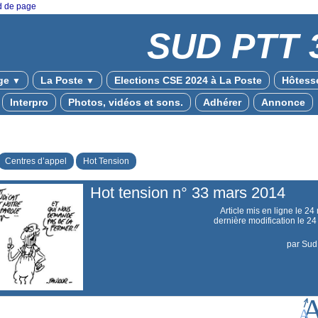
ed de page
SUD PTT 
ge
La Poste
Elections CSE 2024 à La Poste
Hôtesse
▼
▼
Interpro
Photos, vidéos et sons.
Adhérer
Annonce
Centres d’appel
Hot Tension
Hot tension n° 33 mars 2014
Article mis en ligne le
24 
dernière modification le 2
par
Sud