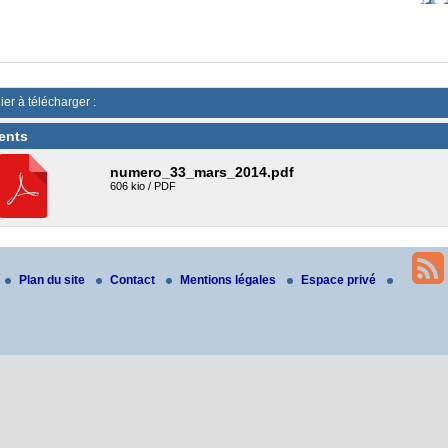
ier à télécharger :
ents
numero_33_mars_2014.pdf
606 kio / PDF
Plan du site
Contact
Mentions légales
Espace privé