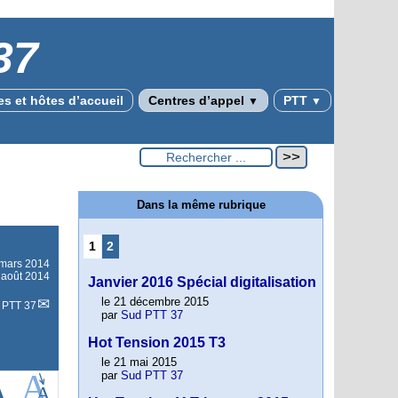
37
s et hôtes d’accueil
Centres d’appel
PTT
▼
▼
Dans la même rubrique
1
2
mars 2014
4 août 2014
Janvier 2016 Spécial digitalisation
le 21 décembre 2015
 PTT 37
par
Sud PTT 37
Hot Tension 2015 T3
le 21 mai 2015
par
Sud PTT 37