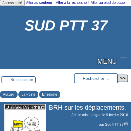
|
|
Aller au contenu
Aller à la recherche
Aller au pied de page
Accessibilité
SUD PTT 37
MENU
Se connecter
Accueil
La Poste
Enseigne
BRH sur les déplacements.
Article mis en ligne le
9 février 2010
par
Sud PTT 37