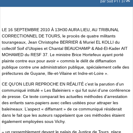
par
Sud PTT 37
LE 16 SEPTEMBRE 2010 À 13H30 AURA LIEU, AU TRIBUNAL
CORRECTIONNEL DE TOURS, le procès de quatre militants
tourangeaux, Jean Christophe BERRIER & Muriel EL KOLLI du
collectif Soif d’Utopies et Chantal BEAUCHAMP & Abd-El-Kader AIT
MOHAMED du RESF 37. Le ministre Brice Hortefeux ayant porté
plainte contre eux pour avoir « commis le délit de diffamation
publique contre une administration publique, spécialement celle des
préfectures de Guyane, Ille-et-Vilaine et Indre-et-Loire ».
CE QU’ON LEUR REPROCHE EN RÉALITÉ c’est la parution d’un
communiqué intitulé « Les Baleiniers » qui fut suivi d’une conférence
de presse. Ce texte comparait les actuelles méthodes d’arrestation
des enfants sans-papiers avec celles usitées pour attraper les
baleineaux. L’aspect « diffamant » de ce communiqué résiderait
dans le fait que les auteurs rappelaient que ces méthodes étaient
également employées sous Vichy.
–
un rassemblement devant le palais de Justice de Tours, place