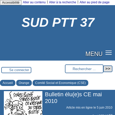
|
|
Aller au contenu
Aller à la recherche
Aller au pied de page
Accessibilité
SUD PTT 37
MENU
Se connecter
Accueil
Orange
Comité Social et Economique (CSE)
Bulletin élu(e)s CE mai
2010
Article mis en ligne le
5 juin 2010