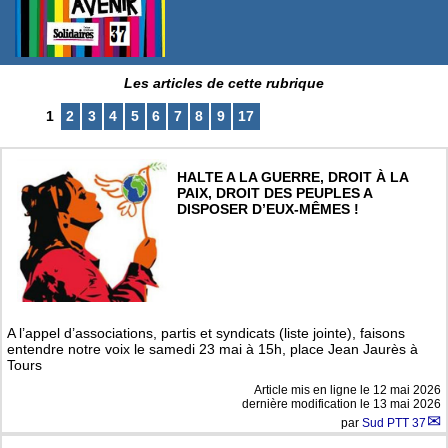
Les articles de cette rubrique
1
2
3
4
5
6
7
8
9
17
HALTE A LA GUERRE, DROIT À LA
PAIX, DROIT DES PEUPLES A
DISPOSER D’EUX-MÊMES !
A l’appel d’associations, partis et syndicats (liste jointe), faisons
entendre notre voix le samedi 23 mai à 15h, place Jean Jaurès à
Tours
Article mis en ligne le
12 mai 2026
dernière modification le 13 mai 2026
par
Sud PTT 37