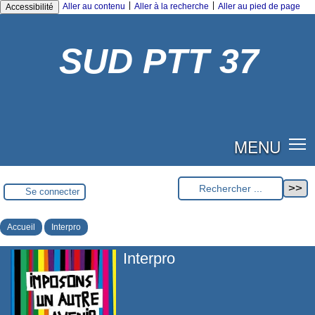
|
|
Aller au contenu
Aller à la recherche
Aller au pied de page
Accessibilité
SUD PTT 37
MENU
Se connecter
Accueil
Interpro
Interpro