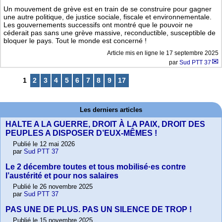
Un mouvement de grève est en train de se construire pour gagner
une autre politique, de justice sociale, fiscale et environnementale.
Les gouvernements successifs ont montré que le pouvoir ne
céderait pas sans une grève massive, reconductible, susceptible de
bloquer le pays. Tout le monde est concerné !
Article mis en ligne le
17 septembre 2025
par
Sud PTT 37
1
2
3
4
5
6
7
8
9
17
Les derniers articles
HALTE A LA GUERRE, DROIT À LA PAIX, DROIT DES
PEUPLES A DISPOSER D’EUX-MÊMES !
Publié le 12 mai 2026
par
Sud PTT 37
Le 2 décembre toutes et tous mobilisé·es contre
l’austérité et pour nos salaires
Publié le 26 novembre 2025
par
Sud PTT 37
PAS UNE DE PLUS. PAS UN SILENCE DE TROP !
Publié le 15 novembre 2025