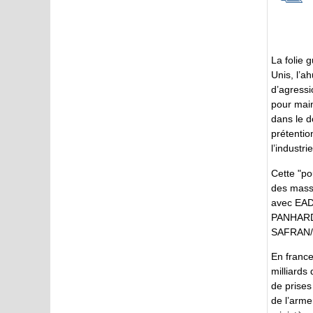
La folie g
Unis, l’a
d’agressi
pour main
dans le d
prétentio
l’industr
Cette "po
des massa
avec EAD
PANHARD 
SAFRAN/S
En france
milliards
de prises
de l’arme