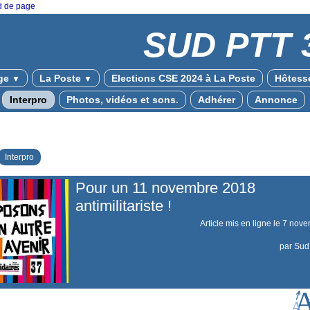
ed de page
SUD PTT 
ge
La Poste
Elections CSE 2024 à La Poste
Hôtesse
▼
▼
Interpro
Photos, vidéos et sons.
Adhérer
Annonce
Interpro
Pour un 11 novembre 2018
antimilitariste !
Article mis en ligne le
7 nove
par
Sud