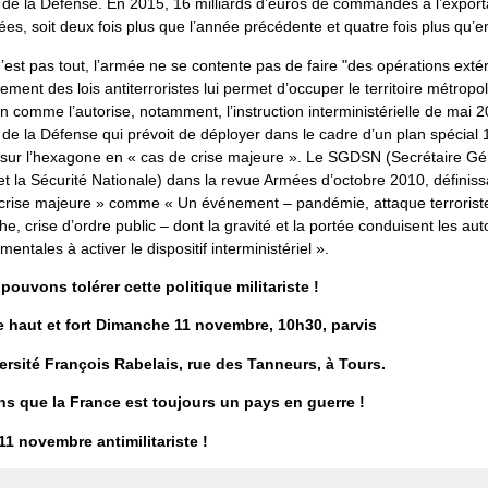
 de la Défense. En 2015, 16 milliards d’euros de commandes à l’export
sées, soit deux fois plus que l’année précédente et quatre fois plus qu’e
’est pas tout, l’armée ne se contente pas de faire "des opérations extér
ement des lois antiterroristes lui permet d’occuper le territoire métropol
in comme l’autorise, notamment, l’instruction interministérielle de mai 2
 de la Défense qui prévoit de déployer dans le cadre d’un plan spécial
s sur l’hexagone en « cas de crise majeure ». Le SGDSN (Secrétaire Gé
t la Sécurité Nationale) dans la revue Armées d’octobre 2010, définiss
 crise majeure » comme « Un événement – pandémie, attaque terrorist
he, crise d’ordre public – dont la gravité et la portée conduisent les aut
entales à activer le dispositif interministériel ».
ouvons tolérer cette politique militariste !
e haut et fort Dimanche 11 novembre, 10h30, parvis
versité François Rabelais, rue des Tanneurs, à Tours.
s que la France est toujours un pays en guerre !
11 novembre antimilitariste !