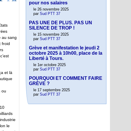
pour nos salaires
le 26 novembre 2025
par
Sud PTT 37
PAS UNE DE PLUS. PAS UN
Etats
SILENCE DE TROP !
rées
le 15 novembre 2025
e au sang
par
Sud PTT 37
 froid
Grève et manifestation le jeudi 2
rs
octobre 2025 à 10h00, place de la
c’est
Liberté à Tours.
le 1er octobre 2025
par
Sud PTT 37
a et là
POURQUOI ET COMMENT FAIRE
autique
GRÈVE ?
le 17 septembre 2025
 ou
par
Sud PTT 37
 10
lliards
industrie
lon le