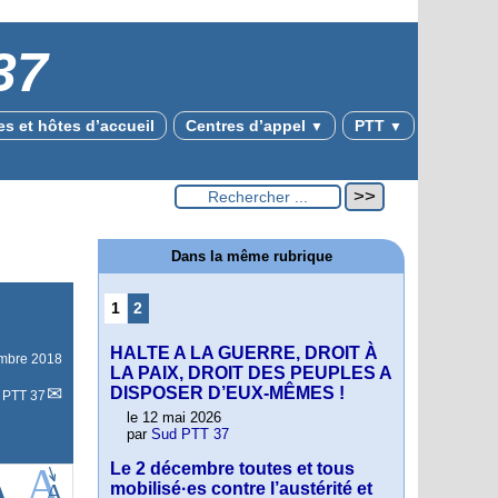
37
s et hôtes d’accueil
Centres d’appel
PTT
▼
▼
Dans la même rubrique
1
2
HALTE A LA GUERRE, DROIT À
mbre 2018
LA PAIX, DROIT DES PEUPLES A
DISPOSER D’EUX-MÊMES !
 PTT 37
le 12 mai 2026
par
Sud PTT 37
Le 2 décembre toutes et tous
mobilisé·es contre l’austérité et