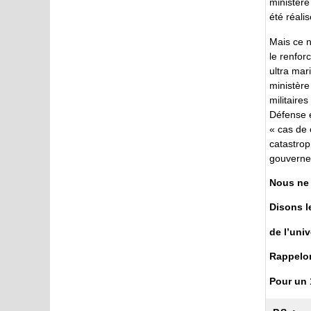
ministère
été réali
Mais ce n
le renforc
ultra mar
ministère
militaire
Défense e
« cas de
catastrop
gouvernem
Nous ne p
Disons l
de l’uni
Rappelon
Pour un 