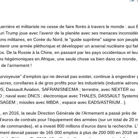
uerrière et militariste ne cesse de faire florès à travers le monde : aux 
huri Trump joue avec l’avenir de la planète avec ses menaces inconsidé
ons militaires, en Corée du Nord, le "guide suprême" saigne son peupl
tenir une armée pléthorique et développer un arsenal nucléaire qui fait
os. De la Russie à la Chine, en passant par les pays occidentaux et leu
ns hégémoniques en Afrique, une seule chose va bien dans ce monde, 
ie de l’armement !
urvoyeuse" d’emplois qui ne devrait pas exister, continue à engendrer ç
cres, corollaires à de gros profits pour les industriels (industrie aéron
S, Dassault Aviation, SAFRAN/SNECMA ; terrestre, avec NEXTER ou
; naval avec DNCS ; électronique avec THALES, DASSAULT Systems
AGEM ; missiles avec MBDA ; espace avec EADS/ASTRIUM...).
, en 2016, la seule Direction Générale de l’Armement a passé près de
 d’euros de contrats pour l’équipement des armées (sur un total de 20 mi
 de commandes), et a investi 800 millions d’euros dans la recherche. L’
ment devrait passer de 165 000 emplois à plus de 200 000 en 2018 se