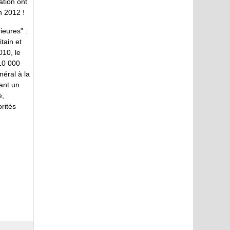
ation ont
n 2012 !
ieures" :
itain et
010, le
 10 000
néral à la
ant un
e,
orités