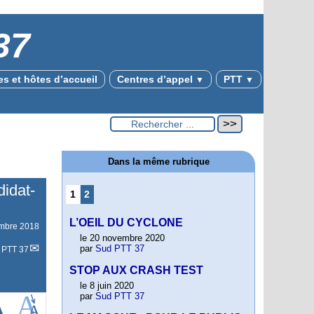
37
s et hôtes d’accueil
Centres d’appel
PTT
▼
▼
Dans la même rubrique
didat-
1
2
L’OEIL DU CYCLONE
mbre 2018
le 20 novembre 2020
par
Sud PTT 37
 PTT 37
STOP AUX CRASH TEST
le 8 juin 2020
par
Sud PTT 37