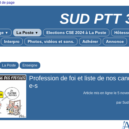
ed de page
SUD PTT 
ge
La Poste
Elections CSE 2024 à La Poste
Hôtesse
▼
▼
Interpro
Photos, vidéos et sons.
Adhérer
Annonce
La Poste
Enseigne
Profession de foi et liste de nos can
e-s
Article mis en ligne le
5 nove
par
Sud