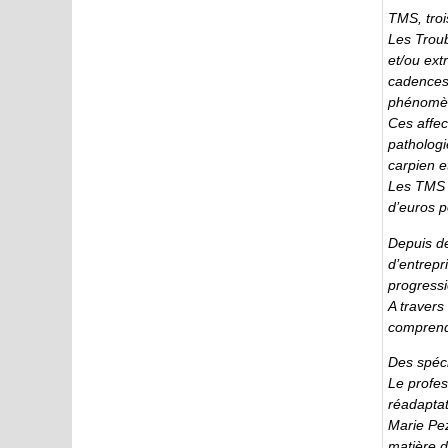
TMS, troi
Les Troub
et/ou ext
cadences
phénomè
Ces affec
pathologi
carpien e
Les TMS r
d’euros p
Depuis de
d’entrepr
progress
A travers
comprendr
Des spéci
Le profe
réadaptat
Marie Pez
matière d