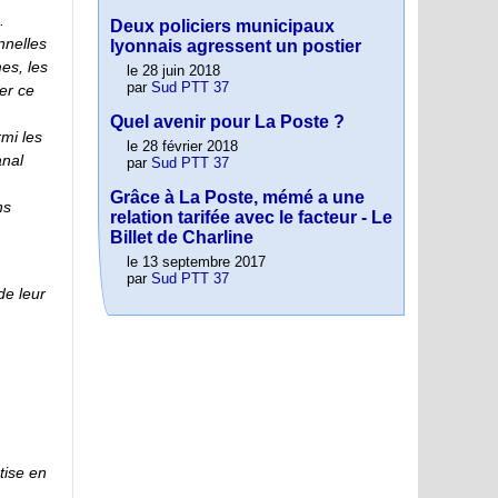
.
Deux policiers municipaux
nnelles
lyonnais agressent un postier
es, les
le 28 juin 2018
par
Sud PTT 37
er ce
Quel avenir pour La Poste ?
rmi les
le 28 février 2018
anal
par
Sud PTT 37
Grâce à La Poste, mémé a une
ns
relation tarifée avec le facteur - Le
Billet de Charline
le 13 septembre 2017
par
Sud PTT 37
de leur
tise en