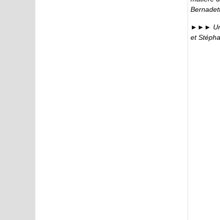
Bernadett
►►► Une 
et Stépha