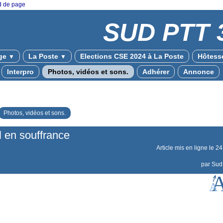
ed de page
SUD PTT 
ge
La Poste
Elections CSE 2024 à La Poste
Hôtesse
▼
▼
Interpro
Photos, vidéos et sons.
Adhérer
Annonce
Photos, vidéos et sons.
l en souffrance
Article mis en ligne le
24
par
Sud