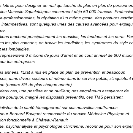
s lettres pour désigner un mal qui touche de plus en plus de personnes
les Musculo-Squelettiques concernent déjà 50 000 français. Professio
ra-professionnelles, la répétition d’un même geste, des postures extrêm
 intempestives, sont quelques unes des causes avancées pour expliqu
ne.
tions touchent principalement les muscles, les tendons et les nerfs. Pa
es les plus connues, on trouve les tendinites, les syndromes du style c
t les lombalgies.
eprésentent 8 millions de jours d’arrêt et un coût annuel de 800 millio
our les entreprises.
s années, l’Etat a mis en place un plan de prévention et beaucoup
ises, dans divers secteurs et même dans le service public, s’inquiètent 
ion (encore 5% de plus chaque année).
 deux cas, une postière et un outilleur, nos enquêteurs essayeront de
e pourquoi, malgré les dispositifs préventifs, ces TMS persistent.
alistes de la santé témoigneront sur ces nouvelles souffrances :
sseur Bernard Fouquet responsable du service Médecine Physique et
ion fonctionnelle à Château-Renault.
é, psychanalyste et psychologue clinicienne, reconnue pour son exper
e souffrance au travail