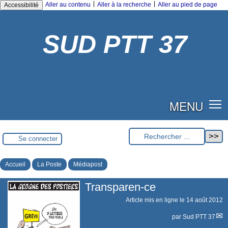
|
|
Aller au contenu
Aller à la recherche
Aller au pied de page
Accessibilité
SUD PTT 37
MENU
Se connecter
Accueil
La Poste
Médiapost
Transparen-ce
Article mis en ligne le
14 août 2012
par
Sud PTT 37