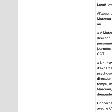
Lundi, un
Al’appel 
Marceau o
an.
« A Marce
direction
personnel
journées 
CGT.
« Nous av
d’experti
psychosoc
directeur
rompu, ma
Marceau, 
demandé
Concernan
avec le 