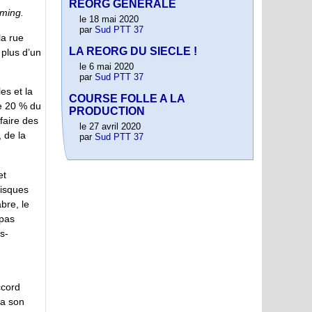
REORG GENERALE
eming.
le 18 mai 2020
par
Sud PTT 37
la rue
LA REORG DU SIECLE !
 plus d’un
le 6 mai 2020
par
Sud PTT 37
es et la
COURSE FOLLE A LA
de 20 % du
PRODUCTION
faire des
le 27 avril 2020
 de la
par
Sud PTT 37
et
risques
bre, le
 pas
s-
ccord
ra son