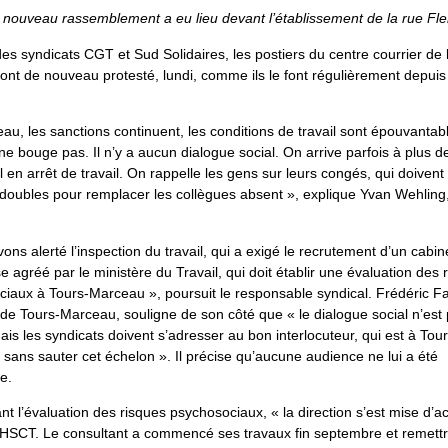
 nouveau rassemblement a eu lieu devant l’établissement de la rue Fl
des syndicats CGT et Sud Solidaires, les postiers du centre courrier de 
nt de nouveau protesté, lundi, comme ils le font régulièrement depuis
au, les sanctions continuent, les conditions de travail sont épouvantabl
 ne bouge pas. Il n’y a aucun dialogue social. On arrive parfois à plus 
 en arrêt de travail. On rappelle les gens sur leurs congés, qui doivent 
doubles pour remplacer les collègues absent », explique Yvan Wehling,
ons alerté l’inspection du travail, qui a exigé le recrutement d’un cabin
se agréé par le ministère du Travail, qui doit établir une évaluation des 
iaux à Tours-Marceau », poursuit le responsable syndical. Frédéric Fa
 de Tours-Marceau, souligne de son côté que « le dialogue social n’est
is les syndicats doivent s’adresser au bon interlocuteur, qui est à Tour
sans sauter cet échelon ». Il précise qu’aucune audience ne lui a été
e.
t l’évaluation des risques psychosociaux, « la direction s’est mise d’a
CHSCT. Le consultant a commencé ses travaux fin septembre et remett