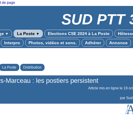
ed de page
SUD PTT 
ge
La Poste
Elections CSE 2024 à La Poste
Hôtesse
▼
▼
Interpro
Photos, vidéos et sons.
Adhérer
Annonce
La Poste
Distribution
s-Marceau : les postiers persistent
Article mis en ligne le
19 oc
par
Sud