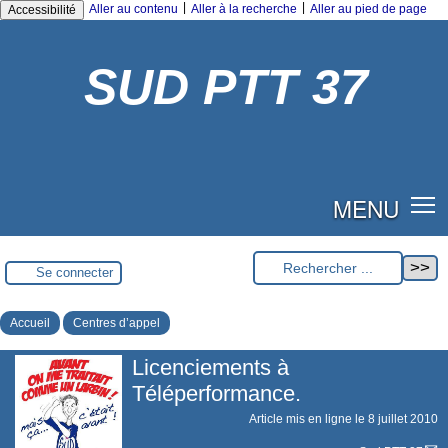
|
|
Aller au contenu
Aller à la recherche
Aller au pied de page
Accessibilité
SUD PTT 37
MENU
Se connecter
Accueil
Centres d’appel
Licenciements à
Téléperformance.
Article mis en ligne le
8 juillet 2010