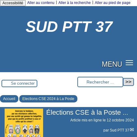
|
|
Aller au contenu
Aller à la recherche
Aller au pied de page
Accessibilité
SUD PTT 37
MENU
Se connecter
Accueil
Elections CSE 2024 à La Poste
Élections CSE à la Poste ...
Article mis en ligne le
12 octobre 2024
par
Sud PTT 37