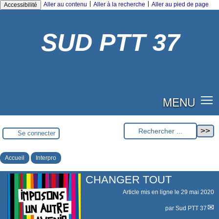
|
|
Aller au contenu
Aller à la recherche
Aller au pied de page
Accessibilité
SUD PTT 37
MENU
Se connecter
Accueil
Interpro
CHANGER TOUT
Article mis en ligne le
29 mai 2020
par
Sud PTT 37