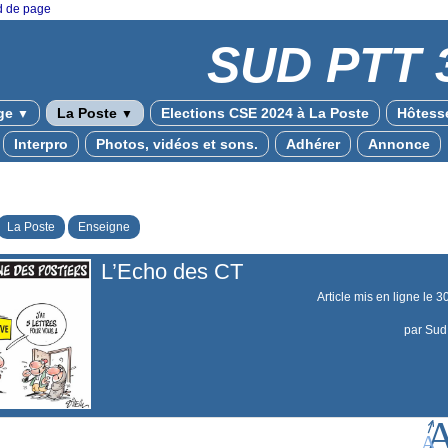
ed de page
SUD PTT 
ge
La Poste
Elections CSE 2024 à La Poste
Hôtesse
▼
▼
Interpro
Photos, vidéos et sons.
Adhérer
Annonce
La Poste
Enseigne
L’Echo des CT
Article mis en ligne le
3
par
Sud