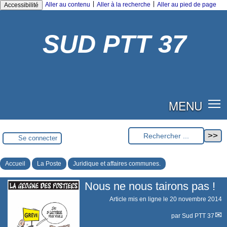
|
|
Aller au contenu
Aller à la recherche
Aller au pied de page
Accessibilité
SUD PTT 37
MENU
Se connecter
Accueil
La Poste
Juridique et affaires communes.
Nous ne nous tairons pas !
Article mis en ligne le
20 novembre 2014
par
Sud PTT 37