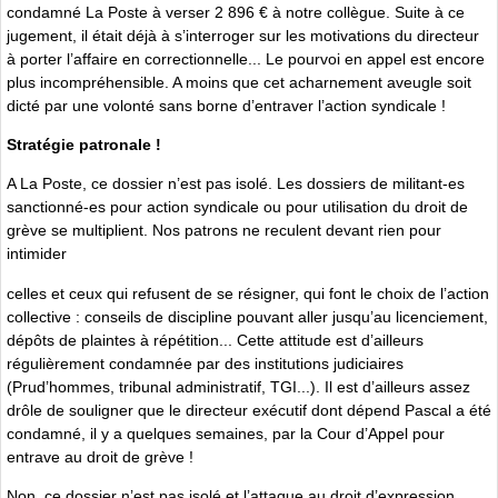
condamné La Poste à verser 2 896 € à notre collègue. Suite à ce
jugement, il était déjà à s’interroger sur les motivations du directeur
à porter l’affaire en correctionnelle... Le pourvoi en appel est encore
plus incompréhensible. A moins que cet acharnement aveugle soit
dicté par une volonté sans borne d’entraver l’action syndicale !
Stratégie patronale !
A La Poste, ce dossier n’est pas isolé. Les dossiers de militant-es
sanctionné-es pour action syndicale ou pour utilisation du droit de
grève se multiplient. Nos patrons ne reculent devant rien pour
intimider
celles et ceux qui refusent de se résigner, qui font le choix de l’action
collective : conseils de discipline pouvant aller jusqu’au licenciement,
dépôts de plaintes à répétition... Cette attitude est d’ailleurs
régulièrement condamnée par des institutions judiciaires
(Prud’hommes, tribunal administratif, TGI...). Il est d’ailleurs assez
drôle de souligner que le directeur exécutif dont dépend Pascal a été
condamné, il y a quelques semaines, par la Cour d’Appel pour
entrave au droit de grève !
Non, ce dossier n’est pas isolé et l’attaque au droit d’expression